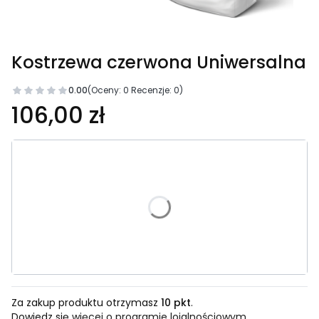
Kostrzewa czerwona Uniwersalna
0.00
(Oceny: 0 Recenzje: 0)
106,00 zł
Wybierz wariant produktu:
5 kg
10 kg
500 kg BigBag
Za zakup produktu otrzymasz
10 pkt
.
Dowiedz się
więcej o programie lojalnościowym.