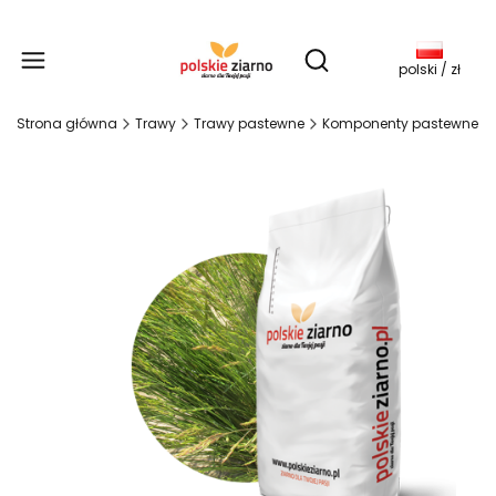
Produkty w koszy
Otwórz wyszukiwarkę
polski / zł
Strona główna
Trawy
Trawy pastewne
Komponenty pastewne