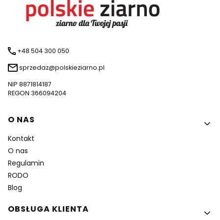
+48 504 300 050
sprzedaz@polskieziarno.pl
NIP 8871814187
REGON 366094204
Linki w stopce
O NAS
Kontakt
O nas
Regulamin
RODO
Blog
OBSŁUGA KLIENTA