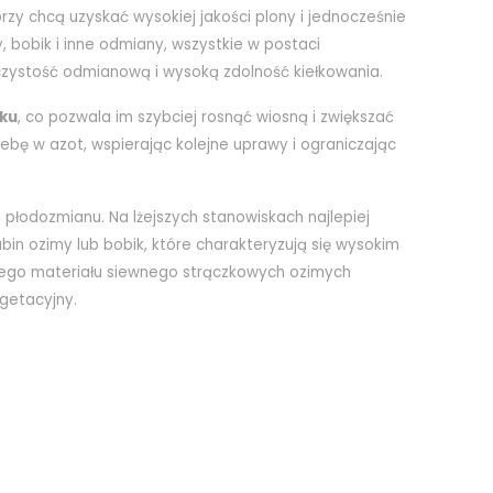
rzy chcą uzyskać wysokiej jakości plony i jednocześnie
, bobik i inne odmiany, wszystkie w postaci
zystość odmianową i wysoką zdolność kiełkowania.
ku
, co pozwala im szybciej rosnąć wiosną i zwiększać
ebę w azot, wspierając kolejne uprawy i ograniczając
 płodozmianu. Na lżejszych stanowiskach najlepiej
in ozimy lub bobik, które charakteryzują się wysokim
nego materiału siewnego strączkowych ozimych
getacyjny.