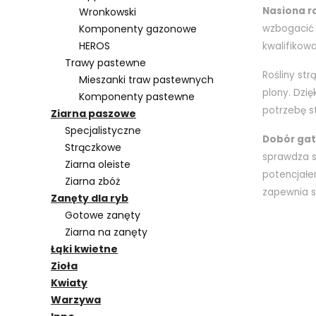
Nasiona r
Wronkowski
wzbogacić g
Komponenty gazonowe
HEROS
kwalifikow
Trawy pastewne
Rośliny st
Mieszanki traw pastewnych
plony. Dzi
Komponenty pastewne
potrzebę s
Ziarna paszowe
Specjalistyczne
Dobór gat
Strączkowe
sprawdza s
Ziarna oleiste
potencjałe
Ziarna zbóż
zapewnia s
Zanęty dla ryb
Gotowe zanęty
Ziarna na zanęty
Łąki kwietne
Zioła
Kwiaty
Warzywa