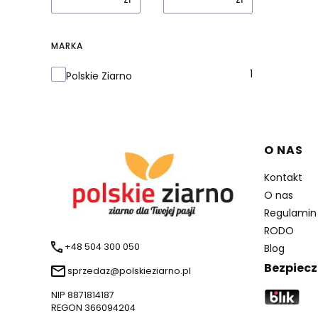
MARKA
Marka
1
Polskie Ziarno
Linki 
O NAS
Kontakt
O nas
Regulamin
RODO
+48 504 300 050
Blog
Bezpiecz
sprzedaz@polskieziarno.pl
NIP 8871814187
REGON 366094204