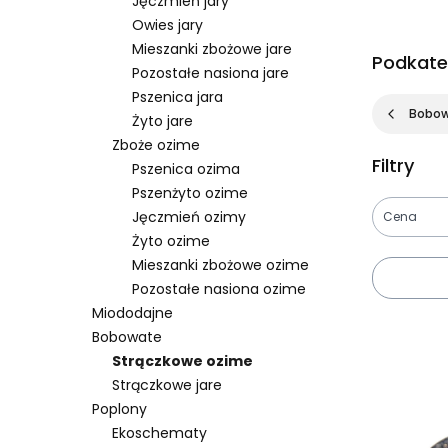
Jęczmień jary
Owies jary
Mieszanki zbożowe jare
Podkate
Pozostałe nasiona jare
Pszenica jara
Bobo
Żyto jare
Zboże ozime
Filtry
Pszenica ozima
Pszenżyto ozime
Jęczmień ozimy
Cena
Żyto ozime
Koniec fil
Mieszanki zbożowe ozime
Pozostałe nasiona ozime
Miododajne
Lista pro
Bobowate
Strączkowe ozime
Strączkowe jare
Poplony
Ekoschematy