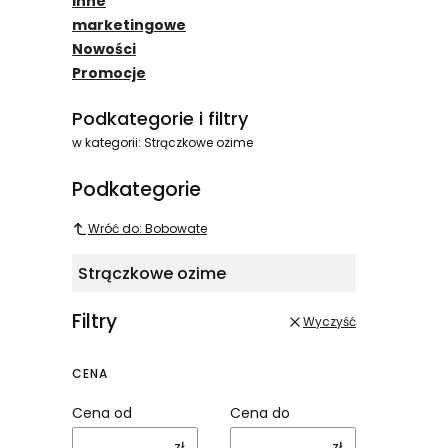
Inne
marketingowe
Nowości
Promocje
Koniec menu
Podkategorie i filtry
w kategorii: Strączkowe ozime
Podkategorie
Wróć do: Bobowate
Strączkowe ozime
Filtry
Wyczyść
CENA
Cena od
Cena do
zł
zł