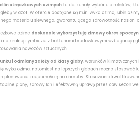
oślin strączkowych ozimych
to doskonały wybór dla rolników, któ
lebę w azot. W ofercie dostępne są m.in. wyka ozima, łubin ozimy
anego materiału siewnego, gwarantującego zdrowotność nasion, c
rączkowe ozime
doskonale wykorzystują zimowy okres spoczyn
ęki naturalnej symbiozie z bakteriami brodawkowymi wzbogacają gl
tosowania nawozów sztucznych.
unku i odmiany zależy od klasy gleby
, warunków klimatycznych i
ię wyka ozima, natomiast na lepszych glebach można stosować łub
m plonowania i odpornością na choroby. Stosowanie kwalifikowa
tabilne plony, zdrowy łan i efektywną uprawę przez cały sezon we