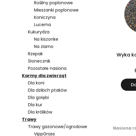
Rośliny poplonowe
Mieszanki poplonowe
Koniczyna
Lucerna
Kukurydza
Na kiszonke
Na ziarno
Rzepak
Wyka k
Słonecznik
Pozostałe nasiona
Karmy dla zwierząt
Dla koni
Do
Dla dzikich ptaków
Dla gołębi
Dla kur
Dla królików
Trawy
Trawy gazonowe/ogrodowe
Nasiona r
VippGrass