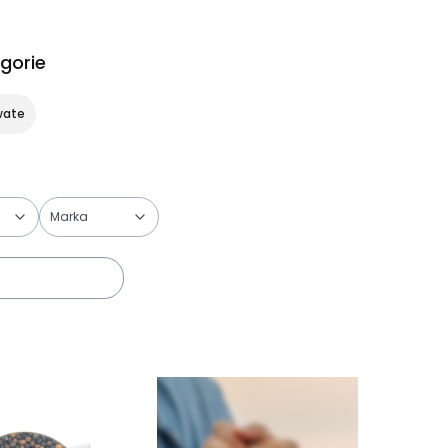
gorie
wate
Marka
trów
duktów