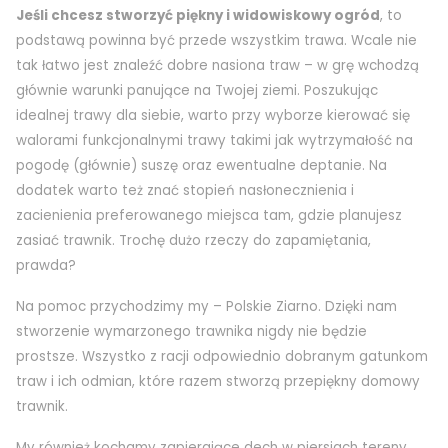
Jeśli chcesz stworzyć piękny i widowiskowy ogród
, to
podstawą powinna być przede wszystkim trawa. Wcale nie
tak łatwo jest znaleźć dobre nasiona traw – w grę wchodzą
głównie warunki panujące na Twojej ziemi. Poszukując
idealnej trawy dla siebie, warto przy wyborze kierować się
walorami funkcjonalnymi trawy takimi jak wytrzymałość na
pogodę (głównie) suszę oraz ewentualne deptanie. Na
dodatek warto też znać stopień nasłonecznienia i
zacienienia preferowanego miejsca tam, gdzie planujesz
zasiać trawnik. Trochę dużo rzeczy do zapamiętania,
prawda?
Na pomoc przychodzimy my – Polskie Ziarno. Dzięki nam
stworzenie wymarzonego trawnika nigdy nie będzie
prostsze. Wszystko z racji odpowiednio dobranym gatunkom
traw i ich odmian, które razem stworzą przepiękny domowy
trawnik.
My również kochamy zapierające dech w piersiach tereny,