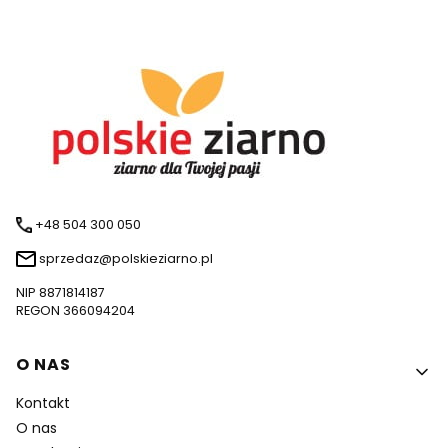
+48 504 300 050
sprzedaz@polskieziarno.pl
NIP 8871814187
REGON 366094204
Linki w stopce
O NAS
Kontakt
O nas