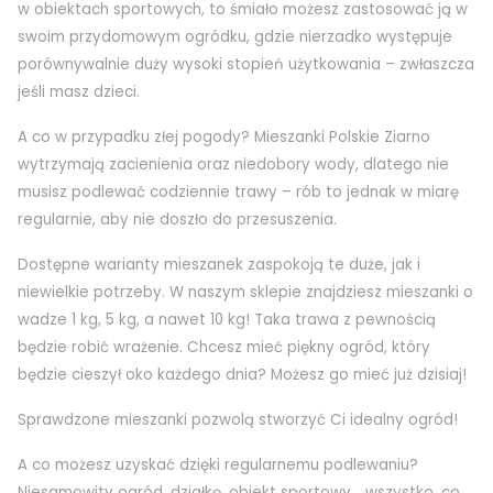
w obiektach sportowych, to śmiało możesz zastosować ją w
swoim przydomowym ogródku, gdzie nierzadko występuje
porównywalnie duży wysoki stopień użytkowania – zwłaszcza
jeśli masz dzieci.
A co w przypadku złej pogody? Mieszanki Polskie Ziarno
wytrzymają zacienienia oraz niedobory wody, dlatego nie
musisz podlewać codziennie trawy – rób to jednak w miarę
regularnie, aby nie doszło do przesuszenia.
Dostępne warianty mieszanek zaspokoją te duże, jak i
niewielkie potrzeby. W naszym sklepie znajdziesz mieszanki o
wadze 1 kg, 5 kg, a nawet 10 kg! Taka trawa z pewnością
będzie robić wrażenie. Chcesz mieć piękny ogród, który
będzie cieszył oko każdego dnia? Możesz go mieć już dzisiaj!
Sprawdzone mieszanki pozwolą stworzyć Ci idealny ogród!
A co możesz uzyskać dzięki regularnemu podlewaniu?
Niesamowity ogród, działkę, obiekt sportowy… wszystko, co