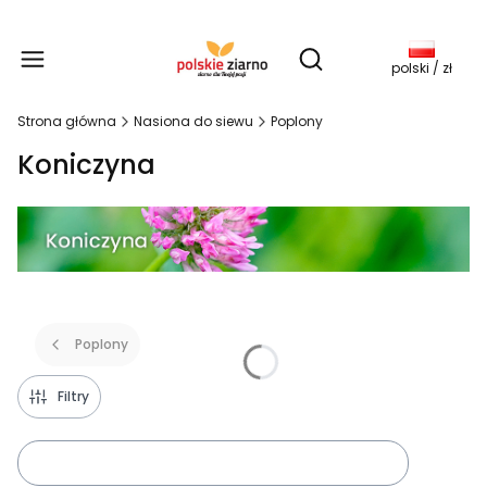
Produkty w koszy
Otwórz wyszukiwarkę
polski / zł
Strona główna
Nasiona do siewu
Poplony
Koniczyna
Poplony
Filtry