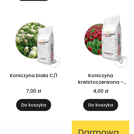
Koniczyna biała C/1
Koniczyna
krwistoczerwona -
inkarnatka C1
7,00 zł
4,00 zł
Do koszyka
Do koszyka