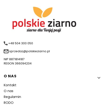
+48 504 300 050
sprzedaz@polskieziarno.pl
NIP 8871814187
REGON 366094204
Linki w stopce
O NAS
Kontakt
O nas
Regulamin
RODO