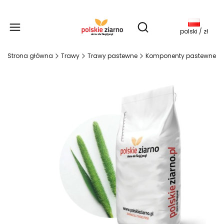
Produkty w koszy
Otwórz wyszukiwarkę
polski / zł
Strona główna
Trawy
Trawy pastewne
Komponenty pastewne