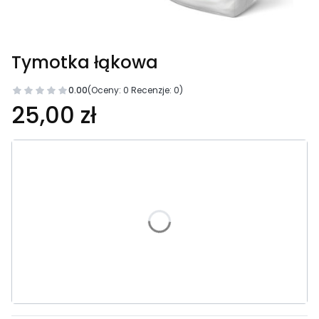
Tymotka łąkowa
0.00
(Oceny: 0 Recenzje: 0)
25,00 zł
Wybierz wariant produktu:
1 kg
5 kg
20 kg
0,5 kg