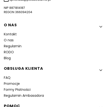
NIP 8871814187
REGON 366094204
Linki w stopce
O NAS
Kontakt
O nas
Regulamin
RODO
Blog
OBSŁUGA KLIENTA
FAQ
Promocje
Formy Płatności
Regulamin Ambasadora
POMOC