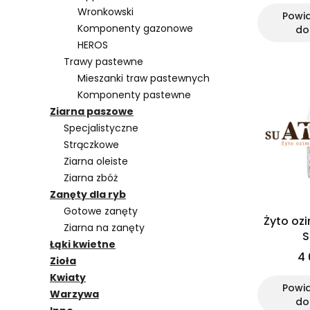
Wronkowski
Powi
Komponenty gazonowe
do
HEROS
Trawy pastewne
Mieszanki traw pastewnych
Komponenty pastewne
Ziarna paszowe
Specjalistyczne
Strączkowe
Ziarna oleiste
Ziarna zbóż
Zanęty dla ryb
Gotowe zanęty
Żyto oz
Ziarna na zanęty
S
Łąki kwietne
4 
Zioła
Kwiaty
Powi
Warzywa
do