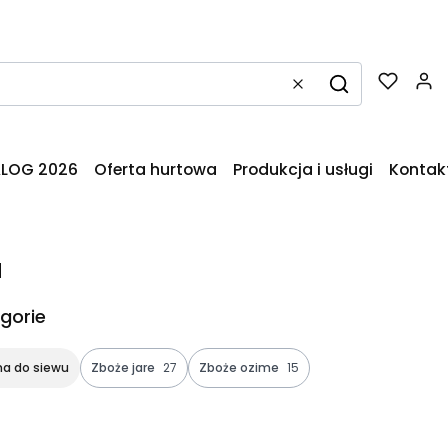
Wyczyść
Szukaj
LOG 2026
Oferta hurtowa
Produkcja i usługi
Kontak
a
gorie
na do siewu
Zboże jare
27
Zboże ozime
15