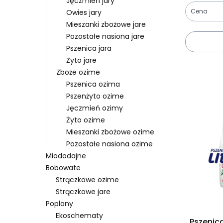
Jęczmień jary
Cena
Owies jary
Mieszanki zbożowe jare
Koniec fil
Pozostałe nasiona jare
Pszenica jara
Żyto jare
Lista pro
Zboże ozime
Pszenica ozima
Pszenżyto ozime
Jęczmień ozimy
Żyto ozime
Mieszanki zbożowe ozime
Pozostałe nasiona ozime
Miododajne
Bobowate
Strączkowe ozime
Strączkowe jare
Poplony
Ekoschematy
Pszenica