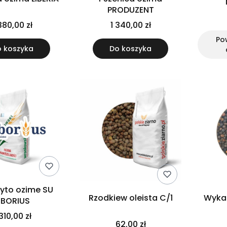
PRODUZENT
380,00 zł
1 340,00 zł
Po
 koszyka
Do koszyka
yto ozime SU
Rzodkiew oleista C/1
Wyka
IBORIUS
 310,00 zł
62,00 zł