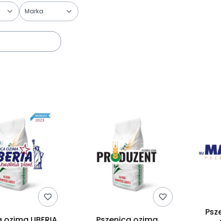
Marka
trów
duktów
Psz
 ozima LIBERIA
Pszenica ozima