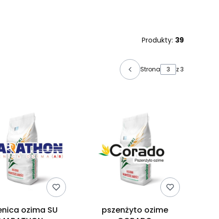
Produkty:
39
Strona
z 3
enica ozima SU
pszenżyto ozime