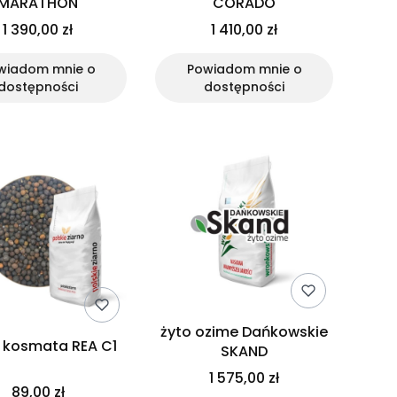
MARATHON
CORADO
1 390,00 zł
1 410,00 zł
wiadom mnie o
Powiadom mnie o
dostępności
dostępności
żyto ozime Dańkowskie
 kosmata REA C1
SKAND
1 575,00 zł
89,00 zł