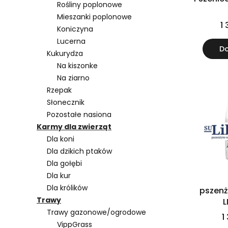
Rośliny poplonowe
Mieszanki poplonowe
1 
Koniczyna
Lucerna
Do
Kukurydza
Na kiszonke
Na ziarno
Rzepak
Słonecznik
Pozostałe nasiona
Karmy dla zwierząt
Dla koni
Dla dzikich ptaków
Dla gołębi
Dla kur
Dla królików
pszenż
Trawy
L
Trawy gazonowe/ogrodowe
1
VippGrass