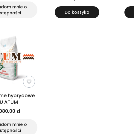
adom mnie o
Do koszyka
stępności
ime hybrydowe
U ATUM
080,00 zł
adom mnie o
stępności