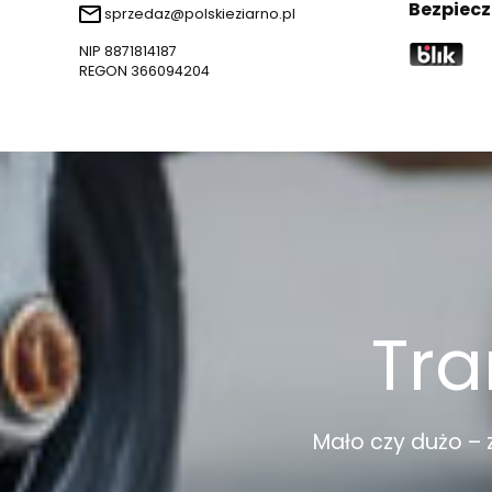
Bezpiecz
sprzedaz@polskieziarno.pl
NIP 8871814187
REGON 366094204
Tra
Mało czy dużo – 