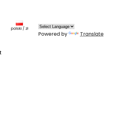
Produkty w koszyku: 0. Zobacz szczegóły
polski / zł
Powered by
Translate
t