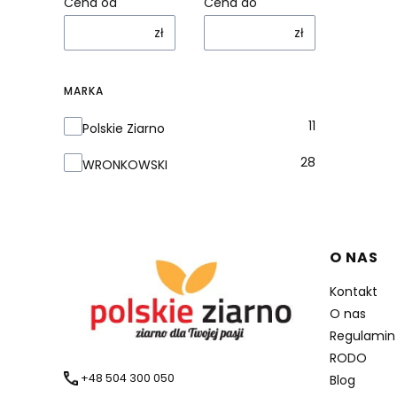
Cena od
Cena do
zł
zł
MARKA
Marka
11
Polskie Ziarno
28
WRONKOWSKI
Linki 
O NAS
Kontakt
O nas
Regulamin
RODO
+48 504 300 050
Blog