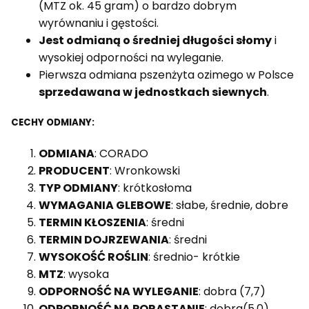
(MTZ ok. 45 gram) o bardzo dobrym
wyrównaniu i gęstości.
Jest odmianą o średniej długości słomy
i
wysokiej odporności na wyleganie.
Pierwsza odmiana pszenżyta ozimego w Polsce
sprzedawana w jednostkach siewnych
.
CECHY ODMIANY:
ODMIANA
: CORADO
PRODUCENT
: Wronkowski
TYP ODMIANY
: krótkosłoma
WYMAGANIA GLEBOWE
: słabe, średnie, dobre
TERMIN KŁOSZENIA
: średni
TERMIN DOJRZEWANIA
: średni
WYSOKOŚĆ ROŚLIN
: średnio- krótkie
MTZ
: wysoka
ODPORNOŚĆ NA WYLEGANIE
: dobra (7,7)
ODPORNOŚĆ NA PORASTANIE
: dobra(5,0)