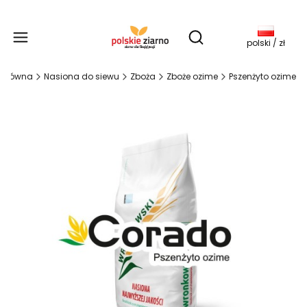
Produkty w koszy
Otwórz wyszukiwarkę
polski / zł
 główna
Nasiona do siewu
Zboża
Zboże ozime
Pszenżyto ozime