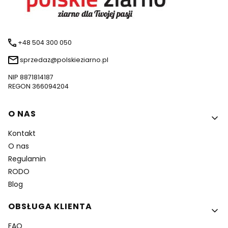
+48 504 300 050
sprzedaz@polskieziarno.pl
NIP 8871814187
REGON 366094204
Linki w stopce
O NAS
Kontakt
O nas
Regulamin
RODO
Blog
OBSŁUGA KLIENTA
FAQ