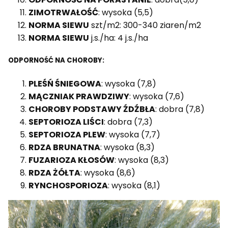
ZIMOTRWAŁOŚĆ
: wysoka (5,5)
NORMA SIEWU
szt/m2: 300-340 ziaren/m2
NORMA SIEWU
j.s./ha: 4 j.s./ha
ODPORNOŚĆ NA CHOROBY:
PLEŚŃ ŚNIEGOWA
: wysoka (7,8)
MĄCZNIAK PRAWDZIWY
: wysoka (7,6)
CHOROBY PODSTAWY ŹDŹBŁA
: dobra (7,8)
SEPTORIOZA LIŚCI
: dobra (7,3)
SEPTORIOZA PLEW
: wysoka (7,7)
RDZA BRUNATNA
: wysoka (8,3)
FUZARIOZA KŁOSÓW
: wysoka (8,3)
RDZA ŻÓŁTA
: wysoka (8,6)
RYNCHOSPORIOZA
: wysoka (8,1)