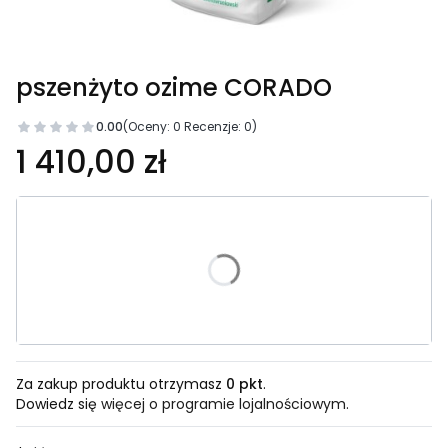
pszenżyto ozime CORADO
0.00
(Oceny: 0 Recenzje: 0)
1 410,00 zł
Wybierz wariant produktu:
15 J.S.
30 J.S.
Za zakup produktu otrzymasz
0 pkt
.
Dowiedz się
więcej o programie lojalnościowym.