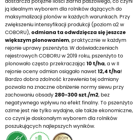
dostarcza potężne ilości ziarna paszowego, co czyni
ją idealnym wyborem dla rolników dążących do
maksymalizacji plonów w każdych warunkach. Przy
zwiększeniu intensyfikacji produkcji (poziom a2 w
COBORU),
odmiana ta odwdzięcza się jeszcze
większym plonowaniem
, praktycznie w każdym
rejonie uprawy pszenżyta. W doświadczeniach
rejestrowych COBORU w 2019 roku, pszenżyto to
plonowało często przekraczając
10 t/ha
, a w II
rejonie oceny odmian osiągało nawet
12,4 t/ha
!
Bardzo dobra zdolność krzewienia tej odmiany
pozwala na znaczne obniżenie normy siewu przy
zachowaniu obsady
280-300 szt./m2
, bez
negatywnego wpływu na efekt finalny. To pszenżyto
ozime jest nie tylko wydajne, ale także ekonomiczne,
co czyni je doskonałym wyborem dla rolników
poszukujących najlepszych wyników.