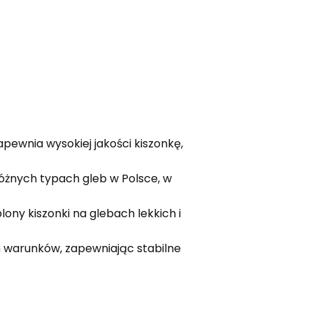
apewnia wysokiej jakości kiszonkę,
różnych typach gleb w Polsce, w
ony kiszonki na glebach lekkich i
h warunków, zapewniając stabilne