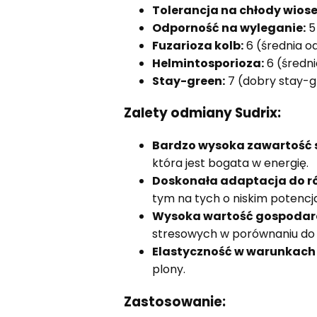
Tolerancja na chłody wios
Odporność na wyleganie:
5
Fuzarioza kolb:
6 (średnia o
Helmintosporioza:
6 (średn
Stay-green:
7 (dobry stay-g
Zalety odmiany Sudrix:
Bardzo wysoka zawartość s
która jest bogata w energię.
Doskonała adaptacja do ró
tym na tych o niskim potenc
Wysoka wartość gospodarc
stresowych w porównaniu do 
Elastyczność w warunkach 
plony.
Zastosowanie: