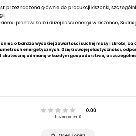
est przeznaczona głównie do produkcji kiszonki, szczegól
ii.
kiemu plonowi kolb i dużej ilości energii w kiszonce, Sudr
aniec o bardzo wysokiej zawartości suchej masy i skrobi, co
ametrach energetycznych. Dzięki swojej elastyczności, odpor
st skuteczną odmianą w każdym gospodarstwie, a szczególnie 
0.00
Liczba ocen: 0
Oceń i opisz