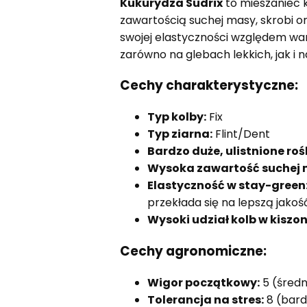
Kukurydza Sudrix
to mieszaniec k
zawartością suchej masy, skrobi or
swojej elastyczności względem war
zarówno na glebach lekkich, jak i
Cechy charakterystyczne:
Typ kolby:
Fix
Typ ziarna:
Flint/Dent
Bardzo duże, ulistnione rośl
Wysoka zawartość suchej m
Elastyczność w stay-green
przekłada się na lepszą jakość
Wysoki udział kolb w kiszon
Cechy agronomiczne:
Wigor początkowy:
5 (średn
Tolerancja na stres:
8 (bard