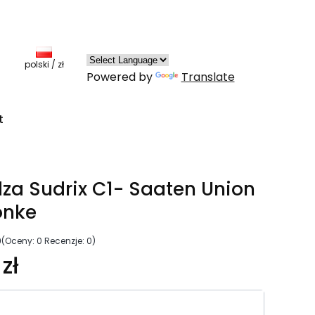
Produkty w koszyku: 0. Zobacz szczegóły
polski / zł
Powered by
Translate
t
za Sudrix C1- Saaten Union
onke
0
(Oceny: 0 Recenzje: 0)
zł
riant produktu: