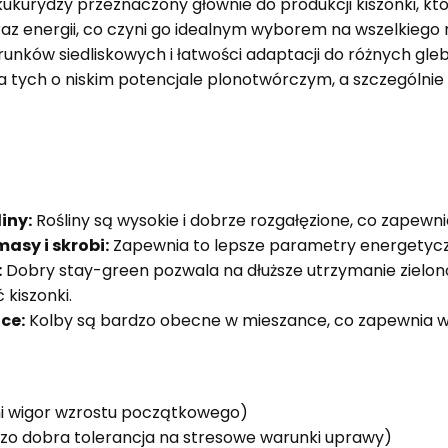
ukurydzy przeznaczony głównie do produkcji kiszonki, kt
az energii, co czyni go idealnym wyborem na wszelkiego 
unków siedliskowych i łatwości adaptacji do różnych gleb
 na tych o niskim potencjale plonotwórczym, a szczególni
iny:
Rośliny są wysokie i dobrze rozgałęzione, co zapewni
asy i skrobi:
Zapewnia to lepsze parametry energetyczn
:
Dobry stay-green pozwala na dłuższe utrzymanie zielonoś
 kiszonki.
ce:
Kolby są bardzo obecne w mieszance, co zapewnia 
i wigor wzrostu początkowego)
zo dobra tolerancja na stresowe warunki uprawy)