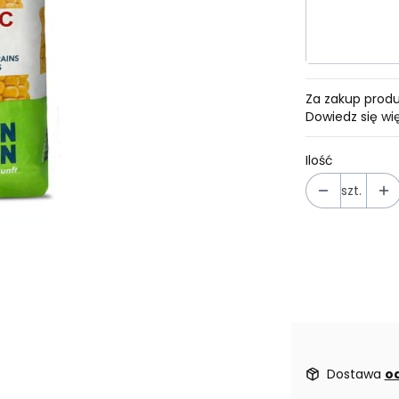
1 J.S.
Za zakup prod
Dowiedz się
wi
Ilość
szt.
Dostawa
od