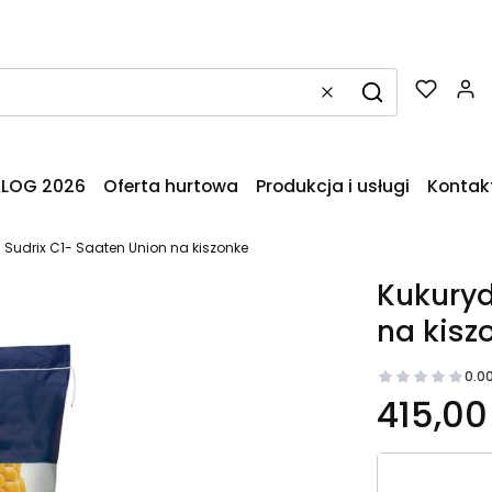
Wyczyść
Szukaj
LOG 2026
Oferta hurtowa
Produkcja i usługi
Kontak
 Sudrix C1- Saaten Union na kiszonke
Kukuryd
na kisz
0.0
415,00 
Wybierz wa