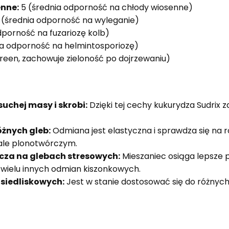
enne:
5 (średnia odporność na chłody wiosenne)
 (średnia odporność na wyleganie)
dporność na fuzariozę kolb)
ia odporność na helmintosporiozę)
reen, zachowuje zieloność po dojrzewaniu)
uchej masy i skrobi:
Dzięki tej cechy kukurydza Sudrix z
żnych gleb:
Odmiana jest elastyczna i sprawdza się na 
jale plonotwórczym.
za na glebach stresowych:
Mieszaniec osiąga lepsze pl
wielu innych odmian kiszonkowych.
siedliskowych:
Jest w stanie dostosować się do różnyc