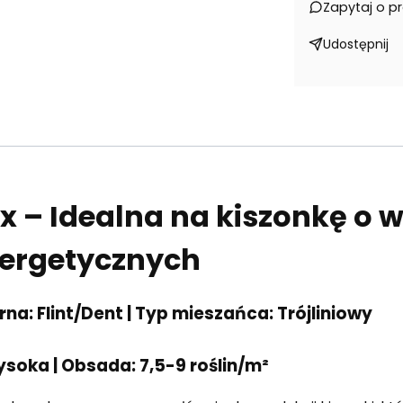
Zapytaj o p
Udostępnij
x – Idealna na kiszonkę o 
ergetycznych
rna:
Flint/Dent |
Typ mieszańca:
Trójliniowy
ysoka |
Obsada:
7,5-9 roślin/m²