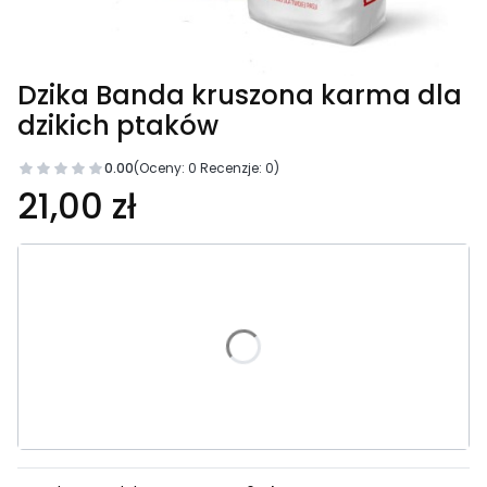
Dzika Banda kruszona karma dla
dzikich ptaków
0.00
(Oceny: 0 Recenzje: 0)
21,00 zł
Wybierz wariant produktu:
5 kg
10 kg
20 kg