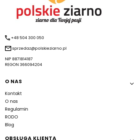
+48 504 300 050
sprzedaz@polskieziarno.pl
NIP 8871814187
REGON 366094204
Linki w stopce
O NAS
Kontakt
O nas
Regulamin
RODO
Blog
OBSŁUGA KLIENTA