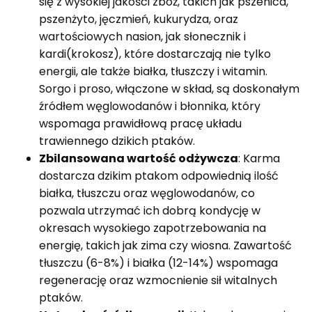
się z wysokiej jakości zbóż, takich jak pszenica,
pszenżyto, jęczmień, kukurydza, oraz
wartościowych nasion, jak słonecznik i
kardi(krokosz), które dostarczają nie tylko
energii, ale także białka, tłuszczy i witamin.
Sorgo i proso, włączone w skład, są doskonałym
źródłem węglowodanów i błonnika, który
wspomaga prawidłową pracę układu
trawiennego dzikich ptaków.
Zbilansowana wartość odżywcza
: Karma
dostarcza dzikim ptakom odpowiednią ilość
białka, tłuszczu oraz węglowodanów, co
pozwala utrzymać ich dobrą kondycję w
okresach wysokiego zapotrzebowania na
energię, takich jak zima czy wiosna. Zawartość
tłuszczu (6-8%) i białka (12-14%) wspomaga
regenerację oraz wzmocnienie sił witalnych
ptaków.