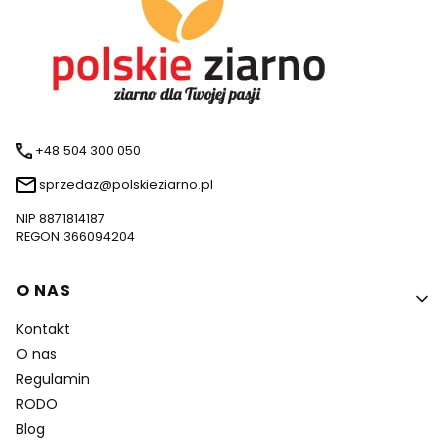
+48 504 300 050
sprzedaz@polskieziarno.pl
NIP 8871814187
REGON 366094204
Linki w stopce
O NAS
Kontakt
O nas
Regulamin
RODO
Blog