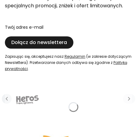
specjalnych promocji, zniżek i ofert limitowanych.
Twój adres e-mail
Dołącz do newslettera
Zapisując się, akceptujesz nasz
Regulamin
(w zakresie dotyczącym
Newslettera). Przetwarzanie danych odbywa się zgodnie z
Polityką
prywatności
.
Naciśnij Enter lub spację, aby otworzyć stronę.
Naciśnij Enter lub spację, aby otworzyć stronę.
Naciśnij Enter lub spację, aby otworzyć stronę.
Naciśnij Enter lub spację, aby otworzyć stronę.
Naciśnij Enter lub spację, aby otworzyć stronę.
Naciśnij Enter lub spację, aby otworzyć stronę.