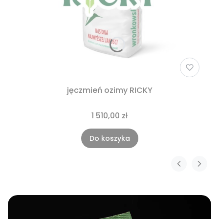
jęczmień ozimy RICKY
1 510,00 zł
Do koszyka