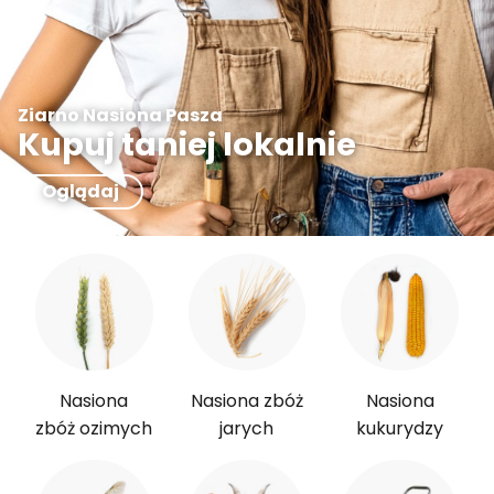
Ziarno Nasiona Pasza
Kupuj taniej lokalnie
Oglądaj
Nasiona
Nasiona zbóż
Nasiona
zbóż ozimych
jarych
kukurydzy