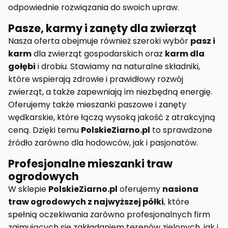
odpowiednie rozwiązania do swoich upraw.
Pasze, karmy i zanęty dla zwierząt
Nasza oferta obejmuje również szeroki wybór
pasz i
karm
dla zwierząt gospodarskich oraz
karm dla
gołębi
i drobiu. Stawiamy na naturalne składniki,
które wspierają zdrowie i prawidłowy rozwój
zwierząt, a także zapewniają im niezbędną energię.
Oferujemy także mieszanki paszowe i zanęty
wędkarskie, które łączą wysoką jakość z atrakcyjną
ceną. Dzięki temu
PolskieZiarno.pl
to sprawdzone
źródło zarówno dla hodowców, jak i pasjonatów.
Profesjonalne mieszanki traw
ogrodowych
W sklepie
PolskieZiarno.pl
oferujemy
nasiona
traw ogrodowych z najwyższej półki
, które
spełnią oczekiwania zarówno profesjonalnych firm
zajmujących się zakładaniem terenów zielonych, jak i